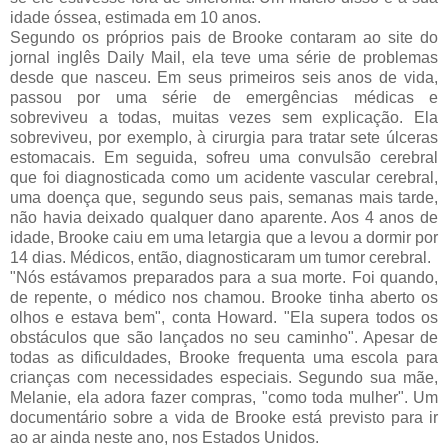
idade óssea, estimada em 10 anos.
Segundo os próprios pais de Brooke contaram ao site do
jornal inglês Daily Mail, ela teve uma série de problemas
desde que nasceu. Em seus primeiros seis anos de vida,
passou por uma série de emergências médicas e
sobreviveu a todas, muitas vezes sem explicação. Ela
sobreviveu, por exemplo, à cirurgia para tratar sete úlceras
estomacais. Em seguida, sofreu uma convulsão cerebral
que foi diagnosticada como um acidente vascular cerebral,
uma doença que, segundo seus pais, semanas mais tarde,
não havia deixado qualquer dano aparente. Aos 4 anos de
idade, Brooke caiu em uma letargia que a levou a dormir por
14 dias. Médicos, então, diagnosticaram um tumor cerebral.
"Nós estávamos preparados para a sua morte. Foi quando,
de repente, o médico nos chamou. Brooke tinha aberto os
olhos e estava bem", conta Howard. "Ela supera todos os
obstáculos que são lançados no seu caminho". Apesar de
todas as dificuldades, Brooke frequenta uma escola para
crianças com necessidades especiais. Segundo sua mãe,
Melanie, ela adora fazer compras, "como toda mulher". Um
documentário sobre a vida de Brooke está previsto para ir
ao ar ainda neste ano, nos Estados Unidos.