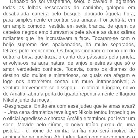
Debaixo do sol vespertino, selou o cavalo e, agitando
todas as folhas ressecadas do caminho, galopou em
desabalada carreira pelo bosque, dourado àquela hora,
para simplesmente encontrar sua amada. Foi achá-la em
um amplo cômodo, vestida em seda branca, de quem os
cabelos negros emolduravam a pele alva e as duas safiras
rutilantes que lhe incrustavam a face. Tocaram-se com o
beijo supremo dos apaixonados, há muito separados,
felizes pelo reencontro. Os braços cingiram o corpo um do
outro; a brisa que trazia o canto dos pássaros pela janela,
envolvia-os na aura natural de anjos e estrelas que só o
amor verdadeiro conhece. Todavia, como os ditames do
destino são muitos e misteriosos, os quais ora afagam e
logo nos arremetem contra um muro intransponível; a
ventura brevemente se dissipou – o oficial húngaro, noivo
de Amália, abriu a porta do quarto repentinamente e flagrou
Nikola junto da moça.
-Desgraçada! Então era com esse judeu que te amasiavas?
- Uma cena dramática teve lugar: Nikola tentou impedir que
o oficial agredisse a chorosa Amália e terminou por levar um
soco. Movido pelo ciúme, o noivo traído puxou de uma
pistola: - o nome de minha família não será motivo de
achincalhe no Império. Ah, judeu, farei com que conheças o