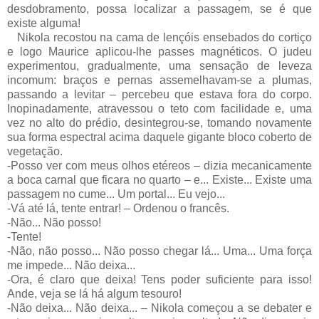
desdobramento, possa localizar a passagem, se é que
existe alguma!
Nikola recostou na cama de lençóis ensebados do cortiço
e logo Maurice aplicou-lhe passes magnéticos. O judeu
experimentou, gradualmente, uma sensação de leveza
incomum: braços e pernas assemelhavam-se a plumas,
passando a levitar – percebeu que estava fora do corpo.
Inopinadamente, atravessou o teto com facilidade e, uma
vez no alto do prédio, desintegrou-se, tomando novamente
sua forma espectral acima daquele gigante bloco coberto de
vegetação.
-Posso ver com meus olhos etéreos – dizia mecanicamente
a boca carnal que ficara no quarto – e... Existe... Existe uma
passagem no cume... Um portal... Eu vejo...
-Vá até lá, tente entrar! – Ordenou o francês.
-Não... Não posso!
-Tente!
-Não, não posso... Não posso chegar lá... Uma... Uma força
me impede... Não deixa...
-Ora, é claro que deixa! Tens poder suficiente para isso!
Ande, veja se lá há algum tesouro!
-Não deixa... Não deixa... – Nikola começou a se debater e