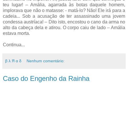
teu lugar! – Amália, agarrada às botas daquele homem,
implorava que não o matasse: - matá-lo? Não! Ele irá para a
cadeia... Sob a acusação de ter assassinado uma jovem
condessa austríaca! – Dito isto, encostou o cano da arma no
alto da cabeça dela e atirou. O corpo caiu de lado – Amália
estava morta.
Continua...
β λ Я α δ
Nenhum comentário:
Caso do Engenho da Rainha