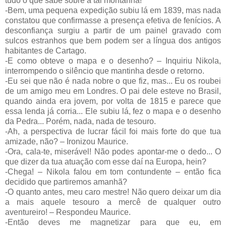
tudo o que sabe sobre a tal montanha!
-Bem, uma pequena expedição subiu lá em 1839, mas nada
constatou que confirmasse a presença efetiva de fenícios. A
desconfiança surgiu a partir de um painel gravado com
sulcos estranhos que bem podem ser a língua dos antigos
habitantes de Cartago.
-E como obteve o mapa e o desenho? – Inquiriu Nikola,
interrompendo o silêncio que mantinha desde o retorno.
-Eu sei que não é nada nobre o que fiz, mas... Eu os roubei
de um amigo meu em Londres. O pai dele esteve no Brasil,
quando ainda era jovem, por volta de 1815 e parece que
essa lenda já corria... Ele subiu lá, fez o mapa e o desenho
da Pedra... Porém, nada, nada de tesouro.
-Ah, a perspectiva de lucrar fácil foi mais forte do que tua
amizade, não? – Ironizou Maurice.
-Ora, cala-te, miserável! Não podes apontar-me o dedo... O
que dizer da tua atuação com esse daí na Europa, hein?
-Chega! – Nikola falou em tom contundente – então fica
decidido que partiremos amanhã?
-O quanto antes, meu caro mestre! Não quero deixar um dia
a mais aquele tesouro a mercê de qualquer outro
aventureiro! – Respondeu Maurice.
-Então deves me magnetizar para que eu, em