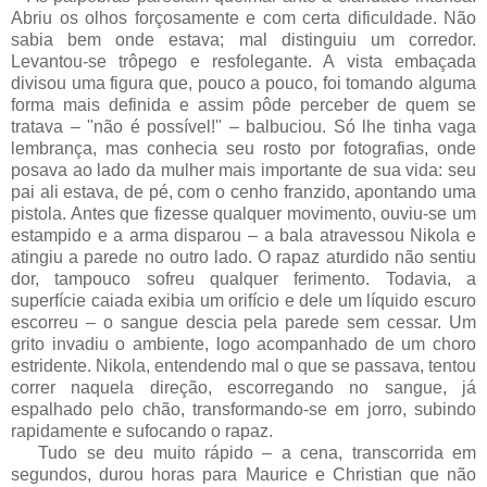
Abriu os olhos forçosamente e com certa dificuldade. Não
sabia bem onde estava; mal distinguiu um corredor.
Levantou-se trôpego e resfolegante. A vista embaçada
divisou uma figura que, pouco a pouco, foi tomando alguma
forma mais definida e assim pôde perceber de quem se
tratava – ''não é possível!'' – balbuciou. Só lhe tinha vaga
lembrança, mas conhecia seu rosto por fotografias, onde
posava ao lado da mulher mais importante de sua vida: seu
pai ali estava, de pé, com o cenho franzido, apontando uma
pistola. Antes que fizesse qualquer movimento, ouviu-se um
estampido e a arma disparou – a bala atravessou Nikola e
atingiu a parede no outro lado. O rapaz aturdido não sentiu
dor, tampouco sofreu qualquer ferimento. Todavia, a
superfície caiada exibia um orifício e dele um líquido escuro
escorreu – o sangue descia pela parede sem cessar. Um
grito invadiu o ambiente, logo acompanhado de um choro
estridente. Nikola, entendendo mal o que se passava, tentou
correr naquela direção, escorregando no sangue, já
espalhado pelo chão, transformando-se em jorro, subindo
rapidamente e sufocando o rapaz.
Tudo se deu muito rápido – a cena, transcorrida em
segundos, durou horas para Maurice e Christian que não