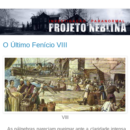
O Último Fenício VIII
VIII
As pálpebras pareciam queimar ante a claridade intensa.