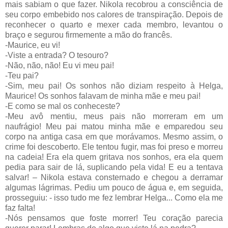
mais sabiam o que fazer. Nikola recobrou a consciência de
seu corpo embebido nos calores de transpiração. Depois de
reconhecer o quarto e mexer cada membro, levantou o
braço e segurou firmemente a mão do francês.
-Maurice, eu vi!
-Viste a entrada? O tesouro?
-Não, não, não! Eu vi meu pai!
-Teu pai?
-Sim, meu pai! Os sonhos não diziam respeito à Helga,
Maurice! Os sonhos falavam de minha mãe e meu pai!
-E como se mal os conheceste?
-Meu avô mentiu, meus pais não morreram em um
naufrágio! Meu pai matou minha mãe e emparedou seu
corpo na antiga casa em que morávamos. Mesmo assim, o
crime foi descoberto. Ele tentou fugir, mas foi preso e morreu
na cadeia! Era ela quem gritava nos sonhos, era ela quem
pedia para sair de lá, suplicando pela vida! E eu a tentava
salvar! – Nikola estava consternado e chegou a derramar
algumas lágrimas. Pediu um pouco de água e, em seguida,
prosseguiu: - isso tudo me fez lembrar Helga... Como ela me
faz falta!
-Nós pensamos que foste morrer! Teu coração parecia