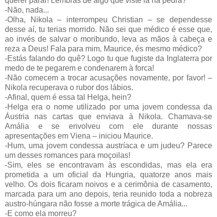
querer parar! Lembras de algo que viste lá na pedra?
-Não, nada...
-Olha, Nikola – interrompeu Christian – se dependesse
desse aí, tu terias morrido. Não sei que médico é esse que,
ao invés de salvar o moribundo, leva as mãos à cabeça e
reza a Deus! Fala para mim, Maurice, és mesmo médico?
-Estás falando do quê? Logo tu que fugiste da Inglaterra por
medo de te pegarem e condenarem à forca!
-Não comecem a trocar acusações novamente, por favor! –
Nikola recuperava o rubor dos lábios.
-Afinal, quem é essa tal Helga, hein?
-Helga era o nome utilizado por uma jovem condessa da
Áustria nas cartas que enviava à Nikola. Chamava-se
Amália e se envolveu com ele durante nossas
apresentações em Viena – iniciou Maurice.
-Hum, uma jovem condessa austríaca e um judeu? Parece
um desses romances para moçoilas!
-Sim, eles se encontravam às escondidas, mas ela era
prometida a um oficial da Hungria, quatorze anos mais
velho. Os dois ficaram noivos e a cerimônia de casamento,
marcada para um ano depois, teria reunido toda a nobreza
austro-húngara não fosse a morte trágica de Amália...
-E como ela morreu?