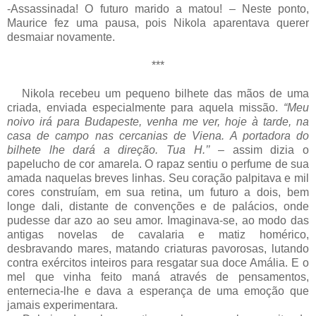
-Assassinada! O futuro marido a matou! – Neste ponto,
Maurice fez uma pausa, pois Nikola aparentava querer
desmaiar novamente.
***
Nikola recebeu um pequeno bilhete das mãos de uma
criada, enviada especialmente para aquela missão.
“Meu
noivo irá para Budapeste, venha me ver, hoje à tarde, na
casa de campo nas cercanias de Viena. A portadora do
bilhete lhe dará a direção. Tua H.’’
– assim dizia o
papelucho de cor amarela. O rapaz sentiu o perfume de sua
amada naquelas breves linhas. Seu coração palpitava e mil
cores construíam, em sua retina, um futuro a dois, bem
longe dali, distante de convenções e de palácios, onde
pudesse dar azo ao seu amor. Imaginava-se, ao modo das
antigas novelas de cavalaria e matiz homérico,
desbravando mares, matando criaturas pavorosas, lutando
contra exércitos inteiros para resgatar sua doce Amália. E o
mel que vinha feito maná através de pensamentos,
enternecia-lhe e dava a esperança de uma emoção que
jamais experimentara.