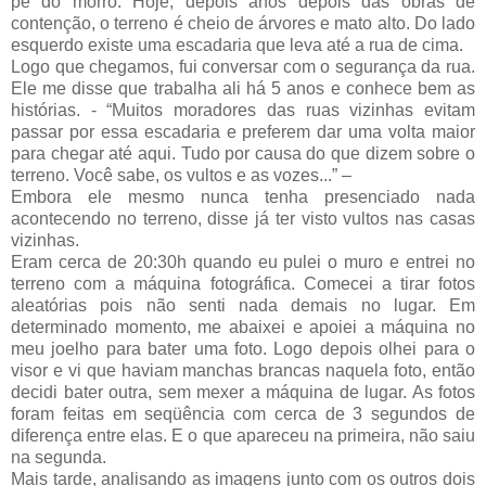
pé do morro. Hoje, depois anos depois das obras de
contenção, o terreno é cheio de árvores e mato alto. Do lado
esquerdo existe uma escadaria que leva até a rua de cima.
Logo que chegamos, fui conversar com o segurança da rua.
Ele me disse que trabalha ali há 5 anos e conhece bem as
histórias. - “Muitos moradores das ruas vizinhas evitam
passar por essa escadaria e preferem dar uma volta maior
para chegar até aqui. Tudo por causa do que dizem sobre o
terreno. Você sabe, os vultos e as vozes...” –
Embora ele mesmo nunca tenha presenciado nada
acontecendo no terreno, disse já ter visto vultos nas casas
vizinhas.
Eram cerca de 20:30h quando eu pulei o muro e entrei no
terreno com a máquina fotográfica. Comecei a tirar fotos
aleatórias pois não senti nada demais no lugar. Em
determinado momento, me abaixei e apoiei a máquina no
meu joelho para bater uma foto. Logo depois olhei para o
visor e vi que haviam manchas brancas naquela foto, então
decidi bater outra, sem mexer a máquina de lugar. As fotos
foram feitas em seqüência com cerca de 3 segundos de
diferença entre elas. E o que apareceu na primeira, não saiu
na segunda.
Mais tarde, analisando as imagens junto com os outros dois