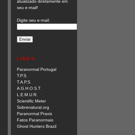
atualizado diretamente em
seu e-mail!
Digite seu e-mail:
LINKS
Paranormal Portugal
T.P.S.
T.A.P.S.
A.G.H.O.S.T.
L.E.M.U.R.
Scientific Meter
Sobrenatural.org
Paranormal Praxis
Fatos Paranormais
Ghost Hunters Brazil