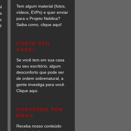
Tem algum material (fotos,
l
vídeos, EVPs) e quer enviar
a
para o Projeto Neblina?
e
Saiba como, clique aqui!
!
CONTE SEU
CASO!
Se você tem em sua casa
ou seu escritório, algum
desconforto que pode ser
de ordem sobrenatural, a
gente investiga para você.
Clique aqui.
CONTEÚDO POR
EMAIL
Receba nosso conteúdo